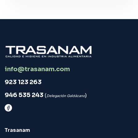
info@trasanam.com
923 123 263
946 535 243
(
)
Delegación Galdácano
Trasanam